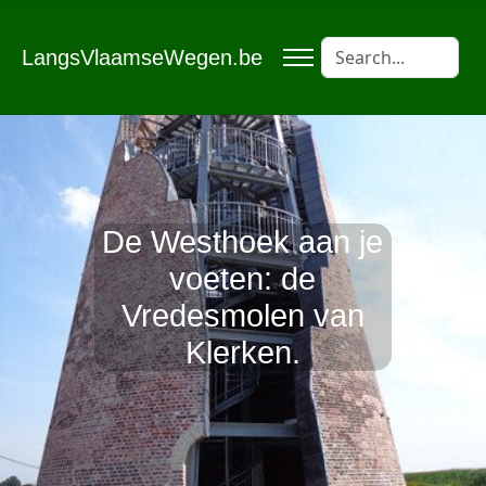
LangsVlaamseWegen.be
De Westhoek aan je
voeten: de
Vredesmolen van
Klerken.