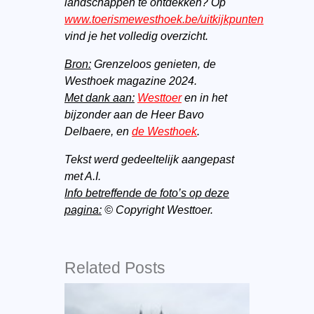
landschappen te ontdekken? Op
www.toerismewesthoek.be/uitkijkpunten
vind je het volledig overzicht.
Bron:
Grenzeloos genieten, de
Westhoek magazine 2024.
Met dank aan:
Westtoer
en in het
bijzonder aan de Heer Bavo
Delbaere, en
de Westhoek
.
Tekst werd gedeeltelijk aangepast
met A.I.
Info betreffende de foto’s op deze
pagina:
© Copyright Westtoer.
Related Posts