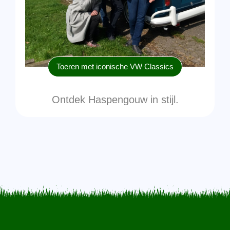
Toeren met iconische VW Classics
Ontdek Haspengouw in stijl.