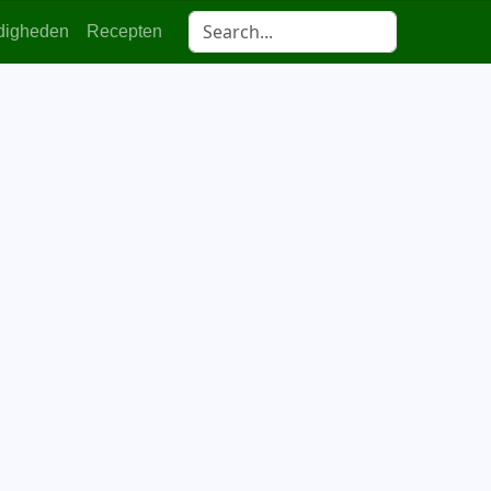
digheden
Recepten