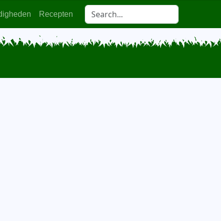
digheden
Recepten