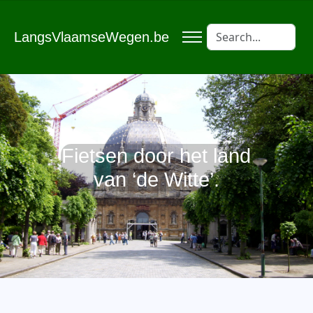
LangsVlaamseWegen.be
Fietsen door het land
van ‘de Witte’.