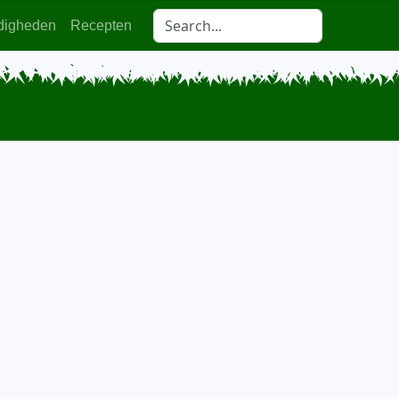
digheden
Recepten