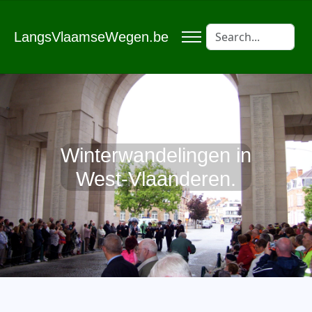
LangsVlaamseWegen.be
Winterwandelingen in
West-Vlaanderen.