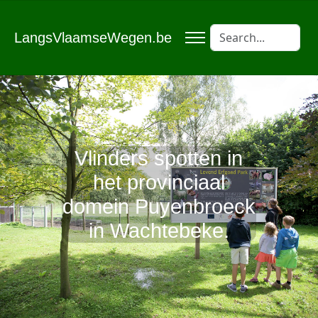
LangsVlaamseWegen.be
Vlinders spotten in
het provinciaal
domein Puyenbroeck
in Wachtebeke.