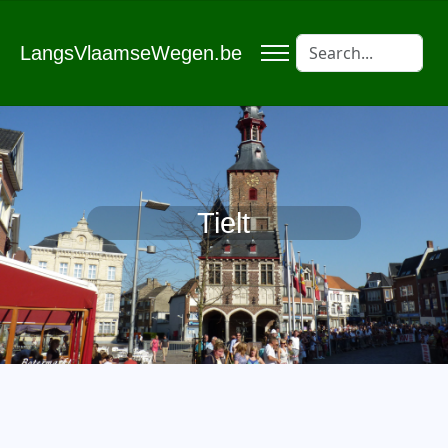
LangsVlaamseWegen.be
Tielt