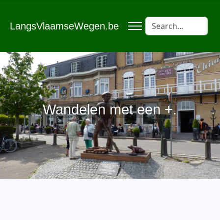
LangsVlaamseWegen.be
Wandelen met een +.