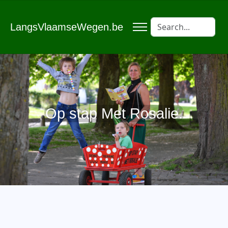
LangsVlaamseWegen.be
Op stap Met Rosalie.