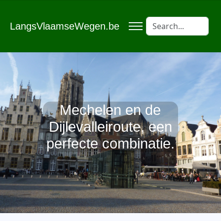
LangsVlaamseWegen.be
Mechelen en de
Dijlevalleiroute, een
perfecte combinatie.