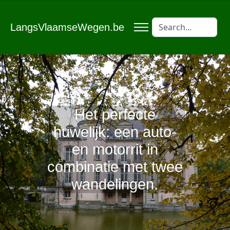
LangsVlaamseWegen.be
Het perfecte
huwelijk: een auto-
en motorrit in
combinatie met twee
wandelingen.