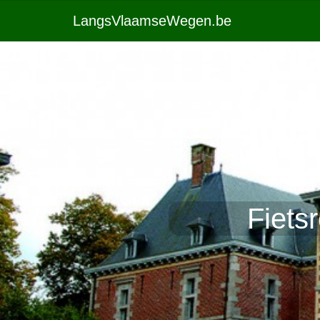
LangsVlaamseWegen.be
Fiets