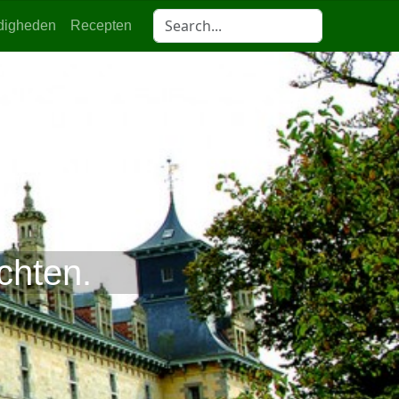
digheden
Recepten
chten.