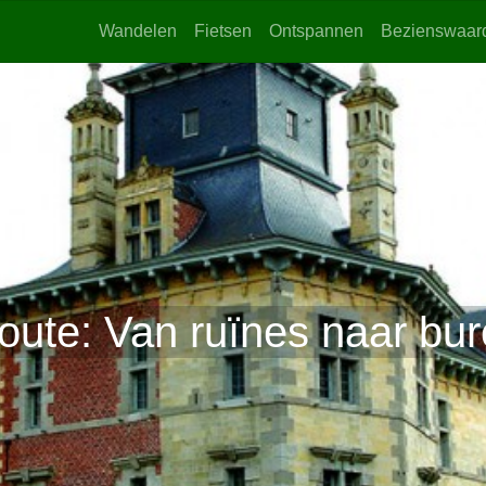
Wandelen
Fietsen
Ontspannen
Bezienswaar
route: Van ruïnes naar bur