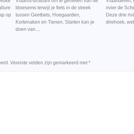
reske
Vlaams-Brabant om te genieten van de
Vlaanderen, d
llure
bloesems terwijl je fiets in de streek
rivier de Sc
ap op
tussen Geetbets, Hoegaarden,
Deze drie riv
Kortenaken en Tienen. Starten kan je
driehoek, w
doen van…
eerd.
Vereiste velden zijn gemarkeerd met
*