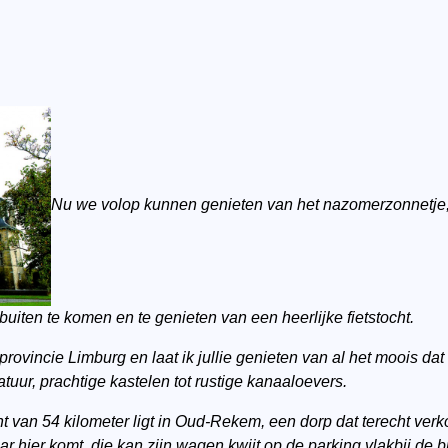
Nu we volop kunnen genieten van het nazomerzonnetje, 
buiten te komen en te genieten van een heerlijke fietstocht.
rovincie Limburg en laat ik jullie genieten van al het moois dat 
ur, prachtige kastelen tot rustige kanaaloevers.
t van 54 kilometer ligt in Oud-Rekem, een dorp dat terecht ver
 hier komt, die kan zijn wagen kwijt op de parking vlakbij de b