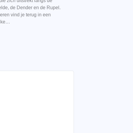
ie zich uitstrekt langs de
helde, de Dender en de Rupel.
ieren vind je terug in een
elke…