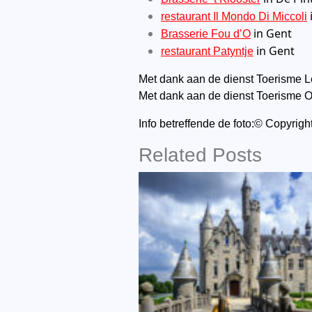
restaurant Il Mondo Di Miccoli
in Gent
Brasserie Fou d’O
in Gent
restaurant Patyntje
Met dank aan de dienst Toerisme L
Met dank aan de dienst Toerisme 
Info betreffende de foto:© Copyri
Related Posts