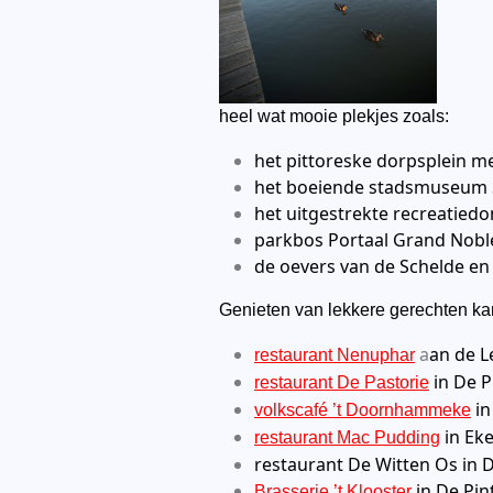
heel wat mooie plekjes zoals:
het pittoreske dorpsplein m
het boeiende stadsmuseum 
het uitgestrekte recreatie
parkbos Portaal Grand Nobl
de oevers van de Schelde en 
Genieten van lekkere gerechten ka
a
an de L
restaurant Nenuphar
in De P
restaurant De Pastorie
i
volkscafé ’t Doornhammeke
in Ek
restaurant Mac Pudding
restaurant De Witten Os in D
in De Pin
Brasserie ’t Klooster