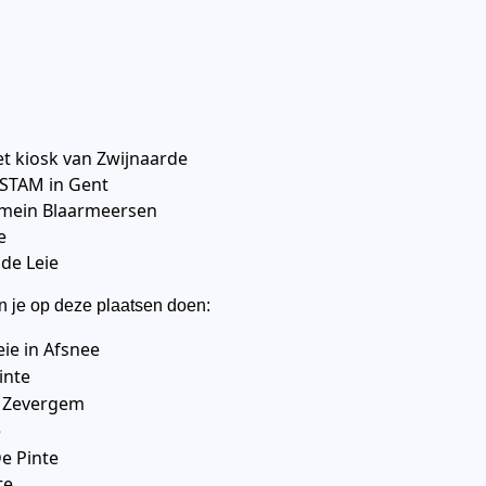
et kiosk van Zwijnaarde
STAM in Gent
domein Blaarmeersen
e
de Leie
n je op deze plaatsen doen:
eie in Afsnee
inte
n Zevergem
e
e Pinte
te