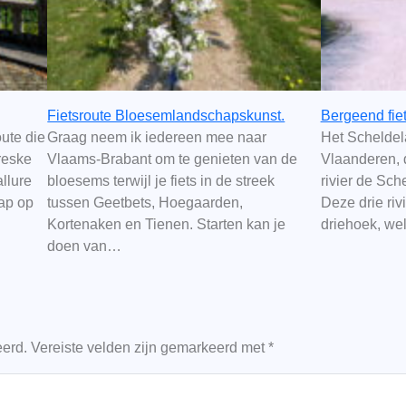
Fietsroute Bloesemlandschapskunst.
Bergeend fiet
ute die
Graag neem ik iedereen mee naar
Het Scheldela
reske
Vlaams-Brabant om te genieten van de
Vlaanderen, d
llure
bloesems terwijl je fiets in de streek
rivier de Sc
ap op
tussen Geetbets, Hoegaarden,
Deze drie riv
Kortenaken en Tienen. Starten kan je
driehoek, w
doen van…
eerd.
Vereiste velden zijn gemarkeerd met
*