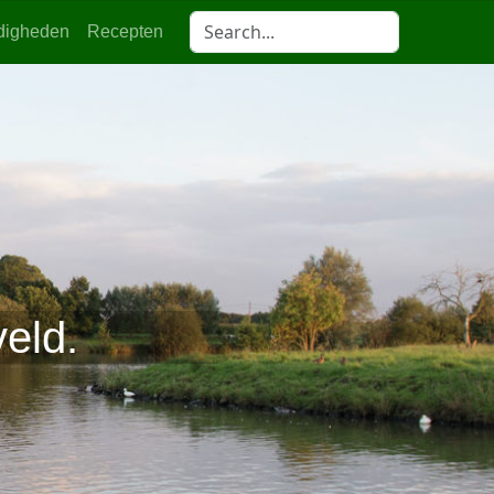
digheden
Recepten
eld.