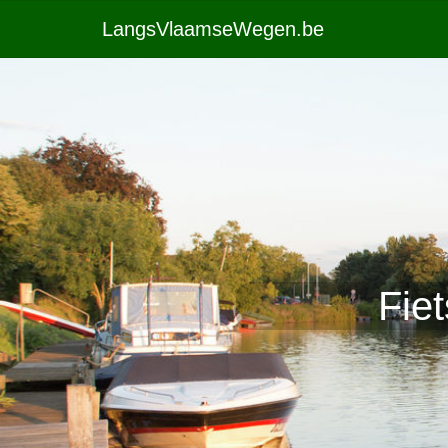
LangsVlaamseWegen.be
Fie