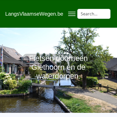
LangsVlaamseWegen.be
Fietsen doorheen
Giethoorn en de
waterdorpen.