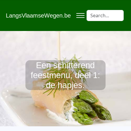
LangsVlaamseWegen.be
Een schitterend
feestmenu, deel 1:
de hapjes.