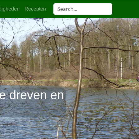
digheden
Recepten
e dreven en