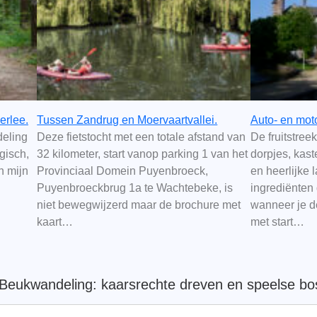
erlee.
Tussen Zandrug en Moervaartvallei.
Auto- en mot
deling
Deze fietstocht met een totale afstand van
De fruitstree
gisch,
32 kilometer, start vanop parking 1 van het
dorpjes, kast
n mijn
Provinciaal Domein Puyenbroeck,
en heerlijke 
Puyenbroeckbrug 1a te Wachtebeke, is
ingrediënten 
niet bewegwijzerd maar de brochure met
wanneer je d
kaart…
met start…
eukwandeling: kaarsrechte dreven en speelse bo