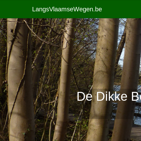
LangsVlaamseWegen.be
De Dikke B