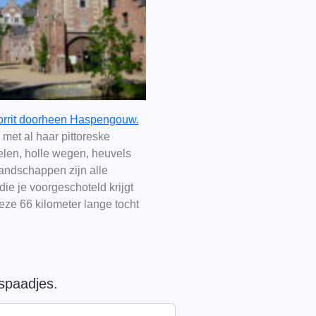
orrit doorheen Haspengouw.
k met al haar pittoreske
elen, holle wegen, heuvels
landschappen zijn alle
die je voorgeschoteld krijgt
eze 66 kilometer lange tocht
spaadjes.