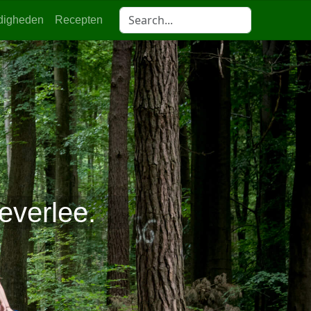
digheden
Recepten
everlee.