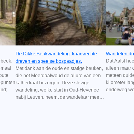
De Dikke Beukwandeling: kaarsrechte
Wandelen doo
rbeek,
Dat Aalst hee
dreven en speelse bospaadjes.
emaal
alleen maar c
Met dank aan de oude en statige beuken,
route
meteen duide
die het Meerdaalwoud de allure van een
ppunten
kilometer la
kathedraal bezorgen. Deze stevige
and;
onderweg w
wandeling, welke start in Oud-Heverlee
nabij Leuven, neemt de wandelaar mee…