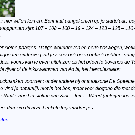
aar hier willen komen. Eenmaal aangekomen op je startplaats b
oppunten zijn: 107 – 108 – 100 – 19 – 124 – 123 – 125 – 110 
.
 kleine paadjes, statige wouddreven en holle boswegen, welke 
digheden onderweg zal je zeker ook geen gebrek hebben, aang
el; voorts kan je even uitblazen op het prieeltje bovenop de 
devijver of de inktzwammen van Ad bij het Herculessalon.
cknickbanken voorzien; onder andere bij onthaalzone De Speelbe
Die vind je natuurlijk niet in het bos, maar voor diegene die met
 de Rapte’ aan het station van Sint – Joris – Weert (gelegen tus
en, dan zijn dit alvast enkele logeeradresjes:
rlee