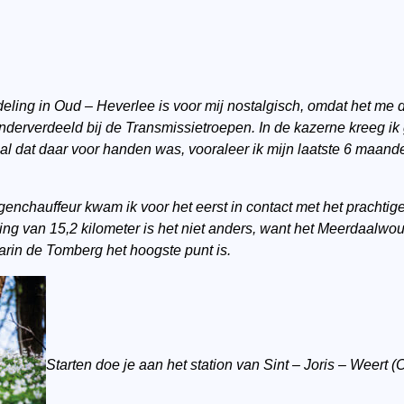
deling in Oud – Heverlee is voor mij nostalgisch, omdat het me
 onderverdeeld bij de Transmissietroepen. In de kazerne kreeg
iaal dat daar voor handen was, vooraleer ik mijn laatste 6 maan
agenchauffeur kwam ik voor het eerst in contact met het prachti
ng van 15,2 kilometer is het niet anders, want het Meerdaalwou
rin de Tomberg het hoogste punt is.
Starten doe je aan het station van Sint – Joris – Weert (