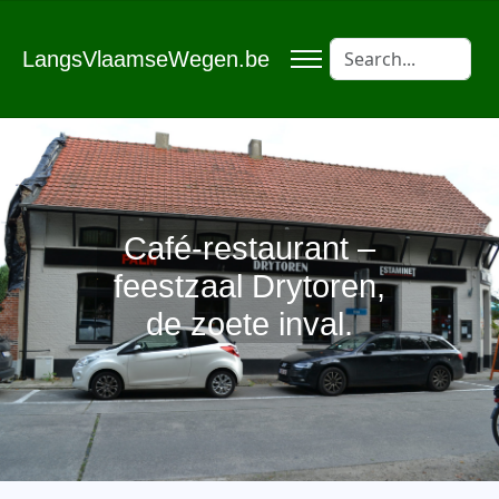
LangsVlaamseWegen.be
Café-restaurant –
feestzaal Drytoren,
de zoete inval.