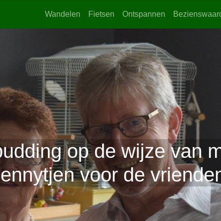
Wandelen
Fietsen
Ontspannen
Bezienswaar
udding op de wijze van m
ennytjen voor de vriende