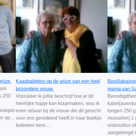
ijze.
Kaasballetjes op de wijze van een heel
Bouillabaiss
ram
bijzondere vrouw.
mama van Sa
s 250
Vooraleer ik jullie beschrijf hoe je dit
Benodigdhed
heerlijke hapje kan klaarmaken, wou ik
kabeljauwstuk
kookpot
even stilaan bij de vrouw die dit gerecht
tongen 250 g
ker op…
voor ons genoteerd heeft in haar boekje.
mosselen) 1 g
Iedereen kent…
visbouillon o
aangelengd m