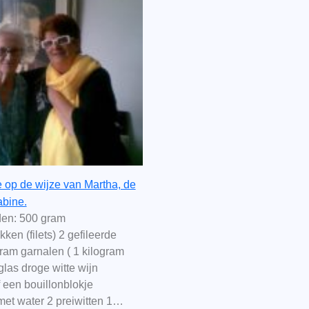
e op de wijze van Martha, de
bine.
en: 500 gram
ken (filets) 2 gefileerde
ram garnalen ( 1 kilogram
las droge witte wijn
f een bouillonblokje
et water 2 preiwitten 1…