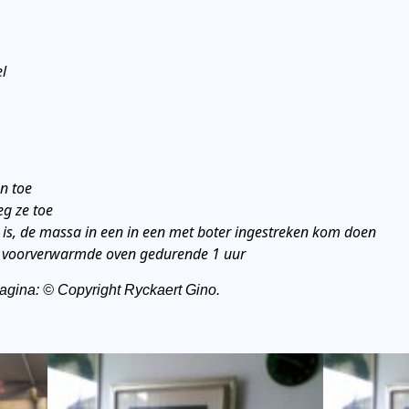
l
n toe
eg ze toe
is, de massa in een in een met boter ingestreken kom doen
n voorverwarmde oven gedurende 1 uur
pagina: © Copyright Ryckaert Gino.