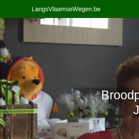
LangsVlaamseWegen.be
Broodp
J