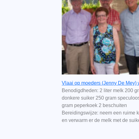
Vlaai op moeders (Jenny De Mey) w
Benodigdheden: 2 liter melk 200 g
donkere suiker 250 gram speculoo
gram peperkoek 2 beschuiten
Bereidingswijze: neem een ruime 
en verwarm er de melk met de sui