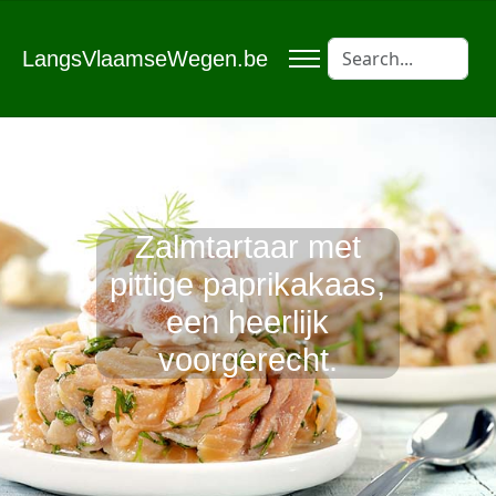
LangsVlaamseWegen.be
Zalmtartaar met
pittige paprikakaas,
een heerlijk
voorgerecht.