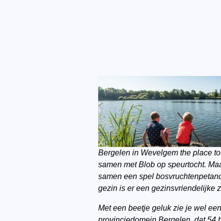
Bergelen in Wevelgem the place to b
samen met Blob op speurtocht. Maak
samen een spel bosvruchtenpetan
gezin is er een gezinsvriendelijke 
Met een beetje geluk zie je wel een 
provinciedomein Bergelen, dat 54 h