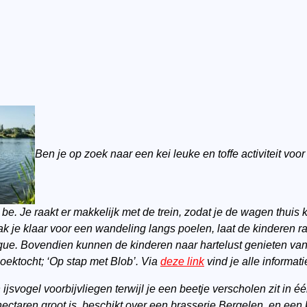
Ben je op zoek naar een kei leuke en toffe activiteit voo
e. Je raakt er makkelijk met de trein, zodat je de wagen thuis k
 je klaar voor een wandeling langs poelen, laat de kinderen ra
que.
Bovendien kunnen de kinderen naar hartelust genieten va
zoektocht; ‘Op stap met Blob’.
Via
deze link
vind je alle informati
ijsvogel voorbijvliegen terwijl je een beetje verscholen zit in é
ectaren groot is, beschikt over een brasserie Bergelen, en een