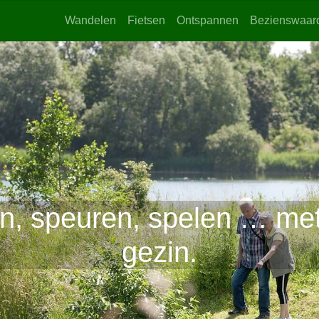
Wandelen
Fietsen
Ontspannen
Bezienswaar
, speuren, spelen … met
gezin.