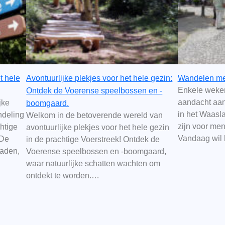
t hele
Avontuurlijke plekjes voor het hele gezin:
Wandelen me
Enkele weken
Ontdek de Voerense speelbossen en -
aandacht aan 
jke
boomgaard.
in het Waasl
ndeling
Welkom in de betoverende wereld van
zijn voor men
chtige
avontuurlijke plekjes voor het hele gezin
Vandaag wil 
 De
in de prachtige Voerstreek! Ontdek de
paden,
Voerense speelbossen en -boomgaard,
waar natuurlijke schatten wachten om
ontdekt te worden.…