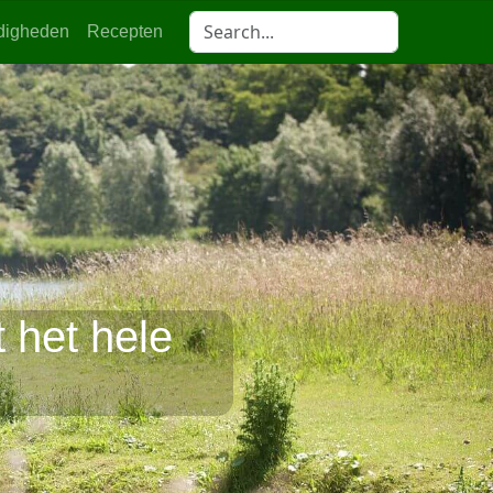
digheden
Recepten
 het hele