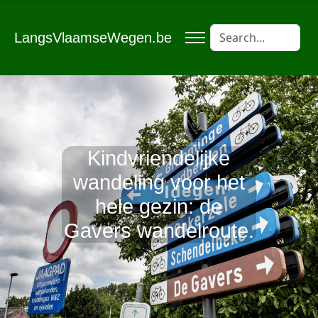
LangsVlaamseWegen.be
Kindvriendelijke
wandeling voor het
hele gezin: de
Gavers wandelroute.