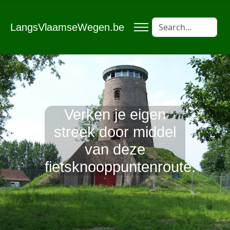
LangsVlaamseWegen.be
Verken je eigen
streek door middel
van deze
fietsknooppuntenroute.