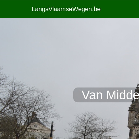
LangsVlaamseWegen.be
Van Midde