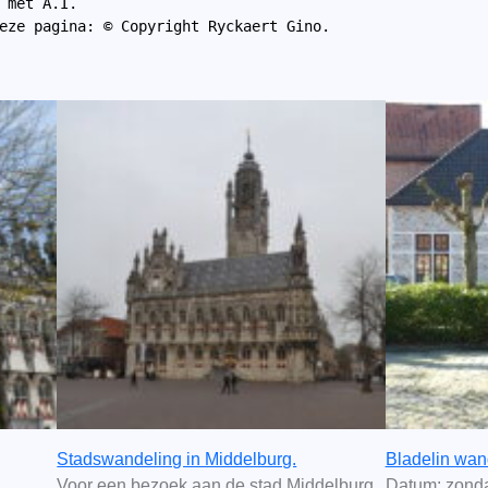
 met A.I.
eze pagina: © Copyright Ryckaert Gino.
Stadswandeling in Middelburg.
Bladelin wan
Voor een bezoek aan de stad Middelburg
Datum: zonda