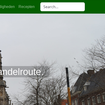
digheden
Recepten
ndelroute.