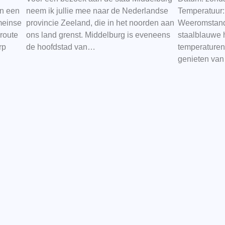
en een
neem ik jullie mee naar de Nederlandse
Temperatuur: 
meinse
provincie Zeeland, die in het noorden aan
Weeromstand
route
ons land grenst. Middelburg is eveneens
staalblauwe 
rp
de hoofdstad van…
temperaturen
genieten van