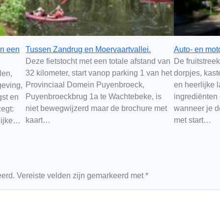
in een
Tussen Zandrug en Moervaartvallei.
Auto- en mot
Deze fietstocht met een totale afstand van
De fruitstree
32 kilometer, start vanop parking 1 van het
dorpjes, kast
len,
Provinciaal Domein Puyenbroeck,
en heerlijke 
geving,
Puyenbroeckbrug 1a te Wachtebeke, is
ingrediënten 
gst en
niet bewegwijzerd maar de brochure met
wanneer je d
zegt:
kaart…
met start…
lijke…
eerd.
Vereiste velden zijn gemarkeerd met
*