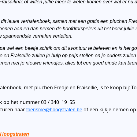
 Fraisailina; of willen jullie meer te weten komen over wat er nu
 dit leuke verhalenboek, samen met een gratis een pluchen Fredje 
oenen aan en dan nemen de hoofdrolspelers uit het boek jullie
e spannendste verhalen vertellen.
wel een beetje schrik om dit avontuur te beleven en is het goe
e en Fraisellie zullen je hulp op prijs stellen en je ouders zullen
samen met je nieuwe vriendjes, alles tot een goed einde kan bre
lenboek, met pluchen Fredje en Fraisellie, is te koop bij: T
ok op het nummer 03 / 340 19 55
sturen naar
of een kijkje nemen op
toerisme@hoogstraten.be
 Hoogstraten