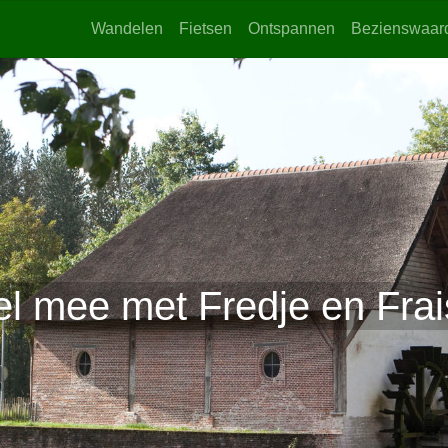
Wandelen
Fietsen
Ontspannen
Bezienswaar
el mee met Fredje en Frais