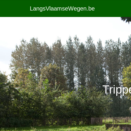
LangsVlaamseWegen.be
Tripp