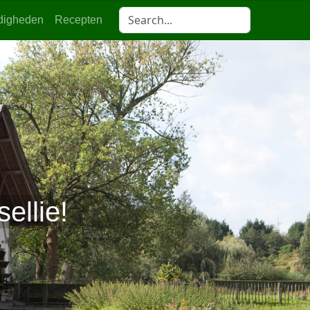
digheden
Recepten
ellie!