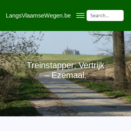
LangsVlaamseWegen.be
Treinstapper: Vertrijk
– Ezemaal.