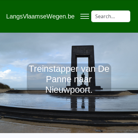
LangsVlaamseWegen.be
Treinstapper van De
Panne naar
Nieuwpoort.