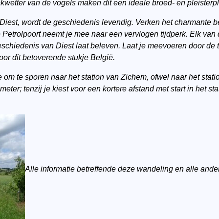
kwetter van de vogels maken dit een ideale broed- en pleisterpl
iest, wordt de geschiedenis levendig. Verken het charmante be
Petrolpoort neemt je mee naar een vervlogen tijdperk. Elk van d
 geschiedenis van Diest laat beleven. Laat je meevoeren door de
oor dit betoverende stukje België.
 om te sporen naar het station van Zichem, ofwel naar het
stati
ometer; tenzij je kiest voor een kortere afstand met start in het
Alle informatie betreffende deze wandeling en alle ande