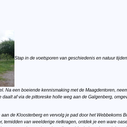
Stap in de voetsporen van geschiedenis en natuur tijde
. Na een boeiende kennismaking met de Maagdentoren, neemt d
e daalt af via de pittoreske holle weg aan de Galgenberg, omg
aan de Kloosterberg en vervolg je pad door het Webbekoms Br
, temidden van weelderige rietkragen, ontdek je een ware oas