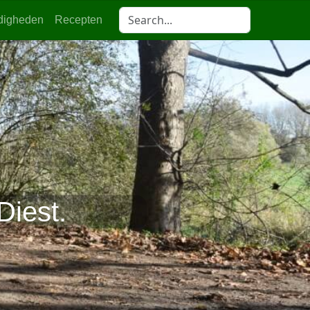
digheden
Recepten
Diest.