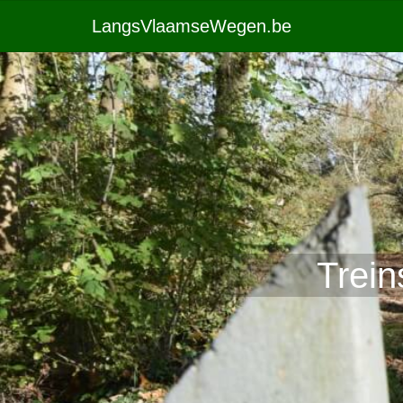
LangsVlaamseWegen.be
Trein