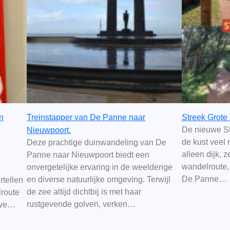
n
Treinstapper van De Panne naar
Streek Grote
De nieuwe St
Nieuwpoort.
de kust veel 
Deze prachtige duinwandeling van De
alleen dijk, 
Panne naar Nieuwpoort biedt een
wandelroute, 
onvergetelijke ervaring in de weelderige
De Panne…
en diverse natuurlijke omgeving. Terwijl
rtellen
de zee altijd dichtbij is met haar
lroute
rustgevende golven, verken…
uwe…