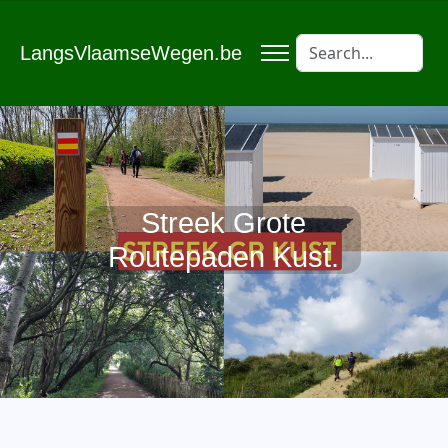
LangsVlaamseWegen.be
Streek Grote
Routepaden Kust.