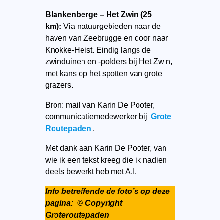
Blankenberge – Het Zwin (25
km):
Via natuurgebieden naar de
haven van Zeebrugge en door naar
Knokke-Heist. Eindig langs de
zwinduinen en -polders bij Het Zwin,
met kans op het spotten van grote
grazers.
Bron: mail van Karin De Pooter,
communicatiemedewerker bij
Grote
Routepaden
.
Met dank aan Karin De Pooter, van
wie ik een tekst kreeg die ik nadien
deels bewerkt heb met A.I.
Info betreffende de foto’s op deze
pagina: © Copyright
Groteroutepaden
.