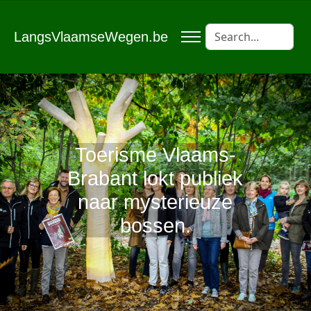
LangsVlaamseWegen.be
Toerisme Vlaams-
Brabant lokt publiek
naar mysterieuze
bossen.