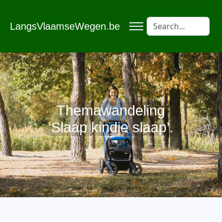
LangsVlaamseWegen.be
Themawandeling
‘Slaap kindje slaap’.