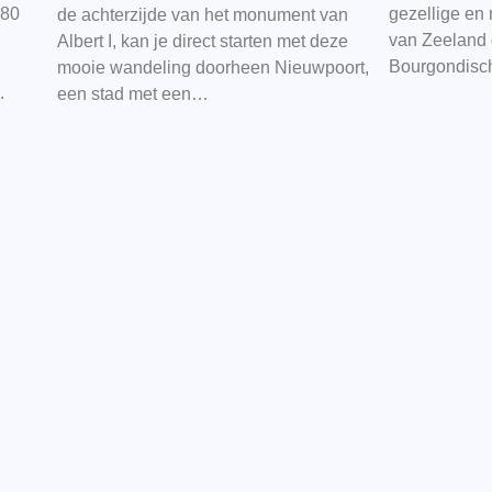
180
gezellige en
de achterzijde van het monument van
van Zeeland 
Albert I, kan je direct starten met deze
Bourgondisch
mooie wandeling doorheen Nieuwpoort,
.
een stad met een…