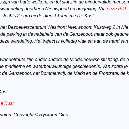
ijn van harte welkom; en tot slot zijn de mindervalide mensen d
dswandeling doorheen Nieuwpoort en omgeving.
Via
deze PDF
or slechts 2 euro bij de dienst Toerisme De Kust.
 het Bezoekerscentrum Westfront Nieuwpoort, Kustweg 2 in Nieu
 de parking in de nabijheid van de Ganzepoot, maar ook gedurend
deze wandeling. Het traject is volledig vlak en aan de hand van
wandelroute zijn onder andere de Middeleeuwse stichting, de on
de maritieme en waterbouwkundige geschiedenis. Van zodra je 
x de Ganzepoot, het Bommenvrij, de Markt en de Frontzate, de 
Kust.
De Kust
pagina: Copyright © Ryckaert Gino.