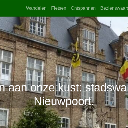
Wandelen
Fietsen
Ontspannen
Bezienswaar
 aan onze kust: stadswa
Nieuwpoort.