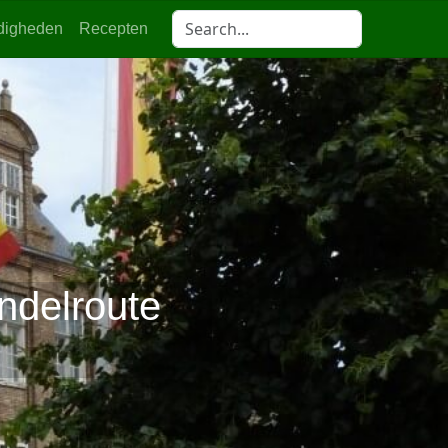
digheden
Recepten
ndelroute