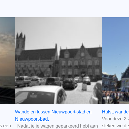
Wandelen tussen Nieuwpoort-stad en
Hulst, wande
Voor deze 2,
Nieuwpoort-bad.
is een
steken we de
Nadat je je wagen geparkeerd hebt aan