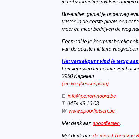
je het voormalige militaire domein 
Bovendien geniet je onderweg evene
uitstek in de eerste plaats een echt
meer en meer bedrijven de weg naa
Eenmaal je je keerpunt bereikt hebt
van de oudste militaire vliegvelde
Het vertrekpunt vind je terug aan
Fortsteenweg ter hoogte van huis
2950 Kapellen
(zie
wegbeschrijving
)
E
info@perron-noord.be
T
0474 48 16 03
W
www.spoorfietsen.be
Met dank aan
spoorfietsen
.
Met dank aan
de dienst Toerisme 