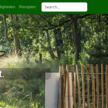
digheden
Recepten
t.