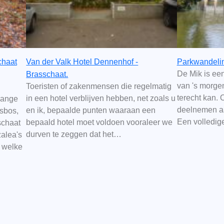
chaat
Van der Valk Hotel Dennenhof -
Parkwandelin
De Mik is een
Brasschaat.
van 's morgen
Toeristen of zakenmensen die regelmatig
terecht kan. 
in een hotel verblijven hebben, net zoals u
 lange
deelnemen a
en ik, bepaalde punten waaraan een
dsbos,
Een volledi
bepaald hotel moet voldoen vooraleer we
schaat
durven te zeggen dat het…
zalea's
 welke