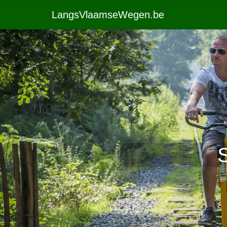
LangsVlaamseWegen.be
S