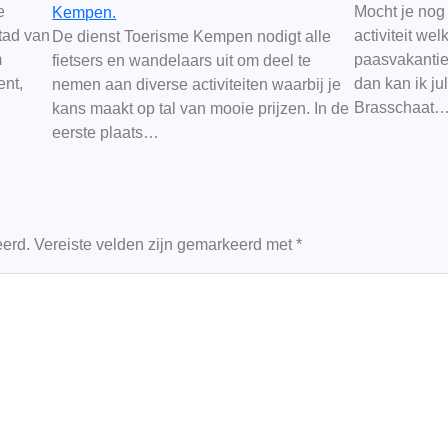
e
Mocht je nog 
Kempen.
tad van
activiteit we
De dienst Toerisme Kempen nodigt alle
m
paasvakantie 
fietsers en wandelaars uit om deel te
ent,
dan kan ik jul
nemen aan diverse activiteiten waarbij je
Brasschaat
kans maakt op tal van mooie prijzen. In de
eerste plaats…
eerd.
Vereiste velden zijn gemarkeerd met
*