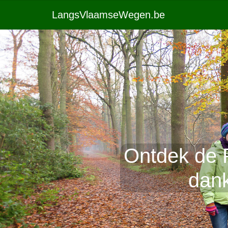
LangsVlaamseWegen.be
Ontdek de 
dank