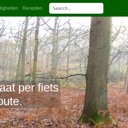
digheden
Recepten
t per fiets
oute.