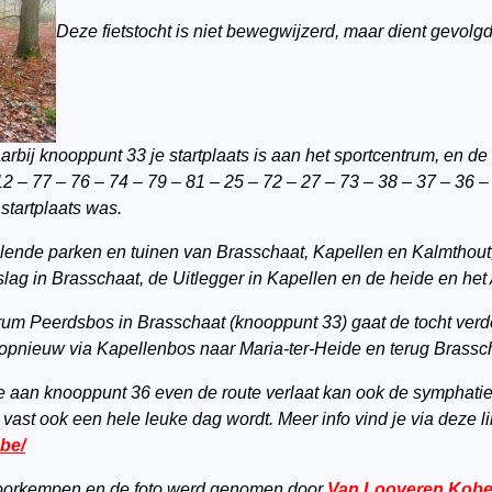
Deze fietstocht is niet bewegwijzerd, maar dient gevol
arbij knooppunt 33 je startplaats is aan het sportcentrum, en
 – 77 – 76 – 74 – 79 – 81 – 25 – 72 – 27 – 73 – 38 – 37 – 36 – 
startplaats was.
illende parken en tuinen van Brasschaat, Kapellen en Kalmthout
ag in Brasschaat, de Uitlegger in Kapellen en de heide en het
um Peerdsbos in Brasschaat (knooppunt 33) gaat de tocht verde
opnieuw via Kapellenbos naar Maria-ter-Heide en terug Brassc
e aan knooppunt 36 even de route verlaat kan ook de symphatie
 vast ook een hele leuke dag wordt. Meer info vind je via deze l
.be/
 Voorkempen en de foto werd genomen door
Van Looveren Kob