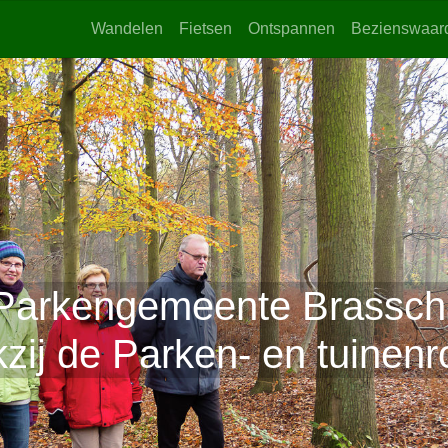
Wandelen
Fietsen
Ontspannen
Bezienswaar
Parkengemeente Brasschaa
zij de Parken- en tuinenr