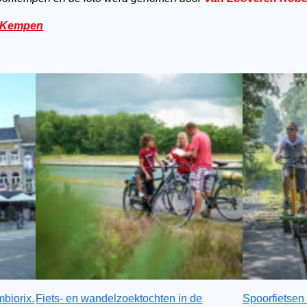
e Kempen
biorix.
Fiets- en wandelzoektochten in de
Spoorfietsen 