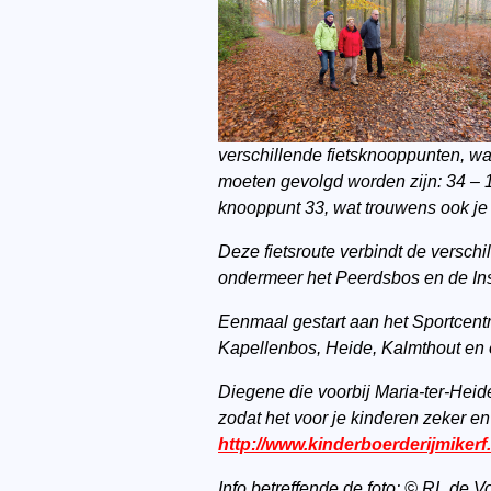
verschillende fietsknooppunten, wa
moeten gevolgd worden zijn: 34 – 12
knooppunt 33, wat trouwens ook je 
Deze fietsroute verbindt de versch
ondermeer het Peerdsbos en de Insl
Eenmaal gestart aan het Sportcentr
Kapellenbos, Heide, Kalmthout en 
Diegene die voorbij Maria-ter-Heid
zodat het voor je kinderen zeker en
http://www.kinderboerderijmikerf
Info betreffende de foto: © RL de