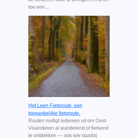
toe een…
Het Leen Fietsroute, een
toegankelijke fietsroute.
Routen nodigt iedereen uit om Oost-
Vlaanderen al wandelend of fietsend
te ontdekken — ook wie daarbij