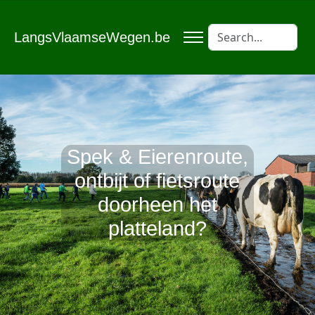
LangsVlaamseWegen.be
Spek & Eierenroute,
ontbijt of fietsroute
doorheen het
platteland?