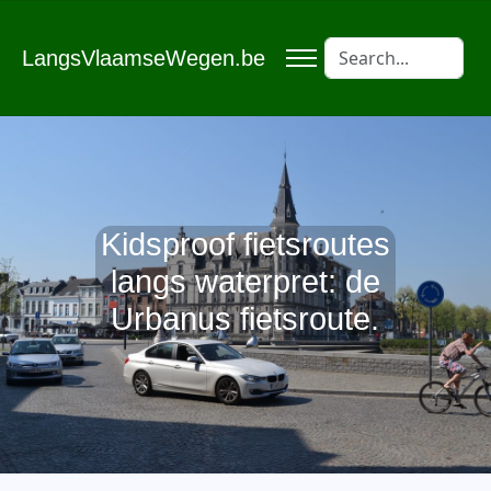
LangsVlaamseWegen.be
Kidsproof fietsroutes
langs waterpret: de
Urbanus fietsroute.