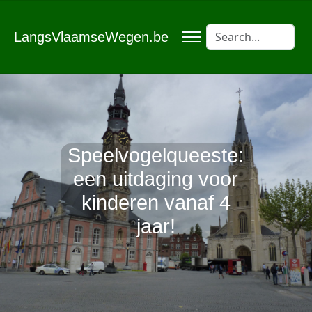
LangsVlaamseWegen.be
Speelvogelqueeste:
een uitdaging voor
kinderen vanaf 4
jaar!