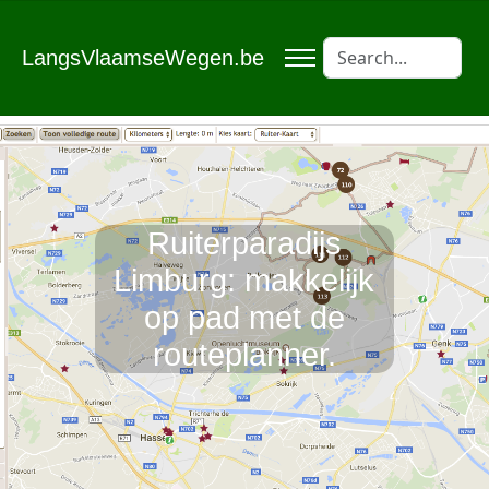
LangsVlaamseWegen.be
Ruiterparadijs
Limburg: makkelijk
op pad met de
routeplanner.