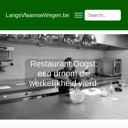
LangsVlaamseWegen.be
Restaurant Oogst:
een droom die
werkelijkheid werd.