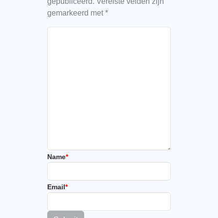
gepubliceerd.
Vereiste velden zijn
gemarkeerd met
*
Name
*
Email
*