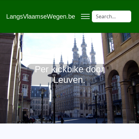
LangsVlaamseWegen.be
Per kickbike door
Leuven.