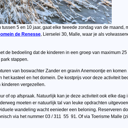
en tussen 5 en 10 jaar, gaat elke tweede zondag van de maand,
omein de Renesse
, Lierselei 30, Malle, waar je als volwassen
s het de bedoeling dat de kinderen in een groep van maximum 2
t park stappen.
uren van boswachter Zander en gravin Anemoontje en komen ze 
 het kasteel en het domein. De kostprijs voor deze activiteit be
 kinderen vergezellen.
uur of op afspraak. Natuurlijk kan je deze activiteit ook elke da
derweg moeten er natuurlijk tal van leuke opdrachten uitgevoe
dividuele wandeling wacht eenieder een beloning. Reserveren doe
isch via het nummer 03 / 311 55 91. Of via Toerisme Malle (zi