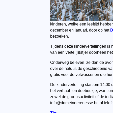
kinderen, welke een leeftijd hebb
december en januari, door op het
D
bezoeken.
Tijdens deze kindervertellingen i
van een vertel(l)(st)er doorheen he
Onderweg beleven ze dan de avont
over de natuur, de geschiedenis van
gratis voor de volwassenen die hun
De kindervertelling start om 14.00 
het verhaal- en doeboekje; want on
zowel de groepsactiviteit of de in
info@domeinderenesse.be of telefon
Tip: