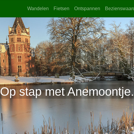
Wandelen
Fietsen
Ontspannen
Bezienswaar
Op stap met Anemoontje.