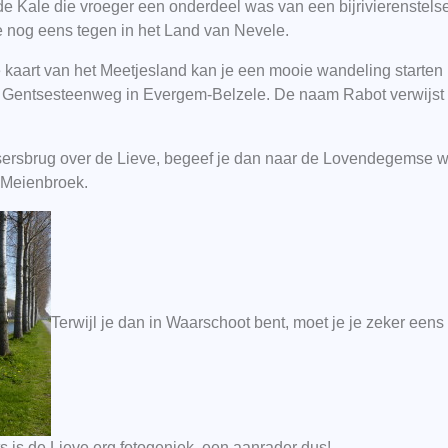
 de Kale die vroeger een onderdeel was van een bijrivierenstel
 nog eens tegen in het Land van Nevele.
kaart van het Meetjesland kan je een mooie wandeling starten 
e Gentsesteenweg in Evergem-Belzele. De naam Rabot verwijst 
ietsersbrug over de Lieve, begeef je dan naar de Lovendegemse 
 Meienbroek.
Terwijl je dan in Waarschoot bent, moet je je zeker een
s is de Lieve erg fotogeniek, een aanrader dus!