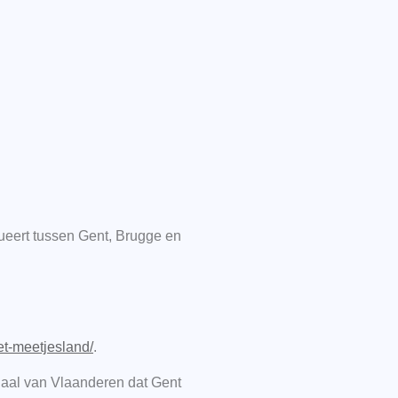
tueert tussen Gent, Brugge en
t-meetjesland/
.
anaal van Vlaanderen dat Gent