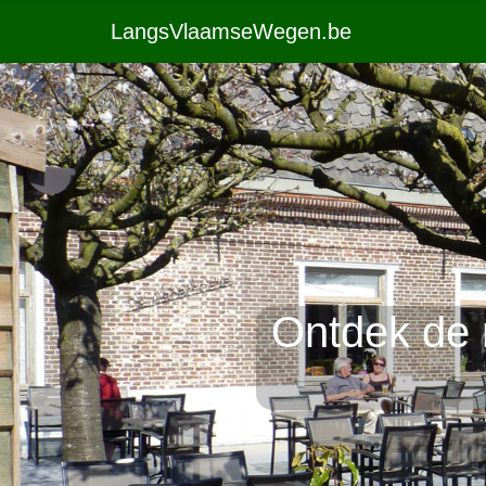
LangsVlaamseWegen.be
Ontdek de 