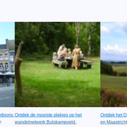
biorix.
Ontdek de mooiste plekjes op het
Ontdek het D
e
wandelnetwerk Bulskampveld.
en Maastricht