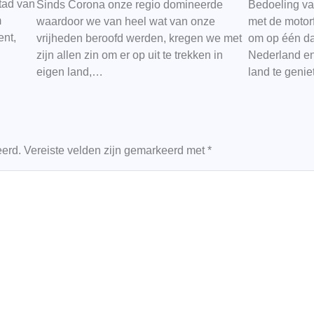
tad van
Sinds Corona onze regio domineerde
Bedoeling va
m
waardoor we van heel wat van onze
met de motor
ent,
vrijheden beroofd werden, kregen we met
om op één da
zijn allen zin om er op uit te trekken in
Nederland en 
eigen land,…
land te geni
eerd.
Vereiste velden zijn gemarkeerd met
*