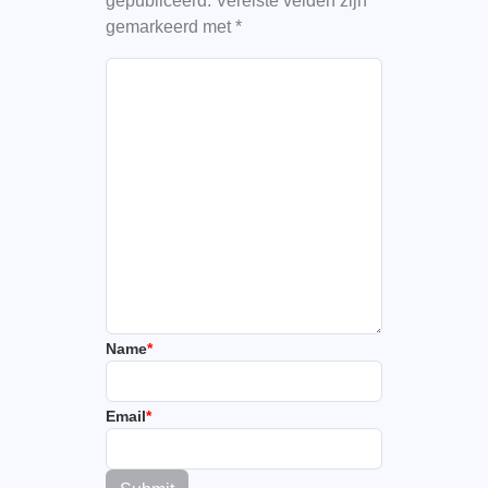
gepubliceerd.
Vereiste velden zijn
gemarkeerd met
*
Name
*
Email
*