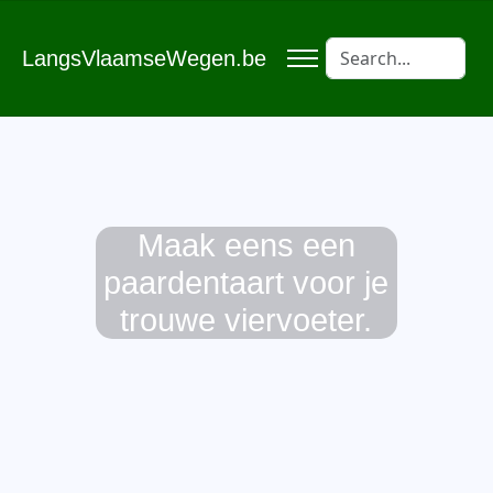
LangsVlaamseWegen.be
Maak eens een
paardentaart voor je
trouwe viervoeter.