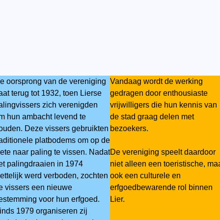
e oorsprong van de vereniging
Vandaag wordt de werking
aat terug tot 1932, toen Lierse
gedragen door enthousiaste
alingvissers zich verenigden
vrijwilligers die hun kennis van
m hun ambacht levend te
de stad graag delen met
ouden. Deze vissers gebruikten
bezoekers.
raditionele platbodems om op de
ete naar paling te vissen. Nadat
De vereniging speelt daardoor
et palingdraaien in 1974
niet alleen een toeristische, ma
ettelijk werd verboden, zochten
ook een culturele en
e vissers een nieuwe
erfgoedbewarende rol binnen
estemming voor hun erfgoed.
Lier.
inds 1979 organiseren zij