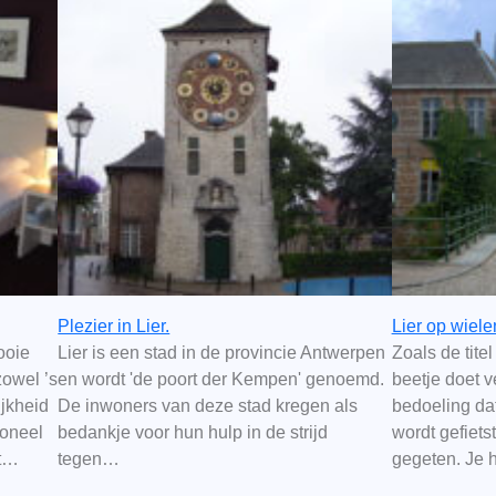
Plezier in Lier.
Lier op wiele
ooie
Lier is een stad in de provincie Antwerpen
Zoals de tite
zowel ’s
en wordt 'de poort der Kempen' genoemd.
beetje doet v
ijkheid
De inwoners van deze stad kregen als
bedoeling dat
soneel
bedankje voor hun hulp in de strijd
wordt gefiets
it…
tegen…
gegeten. Je 