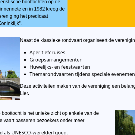
oeristische boottochten op de
innennete en in 1982 kreeg de
ereniging het predicaat
Koninklijk”.
Naast de klassieke rondvaart organiseert de verenigin
Aperitiefcruises
Groepsarrangementen
Huwelijks- en feestvaarten
Themarondvaarten tijdens speciale eveneme
Deze activiteiten maken van de vereniging een belangri
Lier.
 boottocht is het unieke zicht op enkele van de
 de vaart passeren bezoekers onder meer:
end als UNESCO-werelderfgoed.