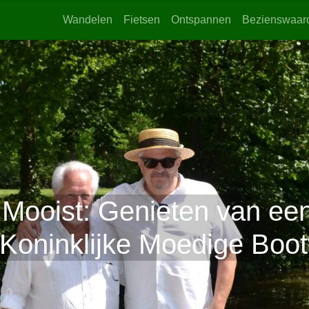
Wandelen
Fietsen
Ontspannen
Bezienswaar
n Mooist: Genieten van e
Koninklijke Moedige Boot