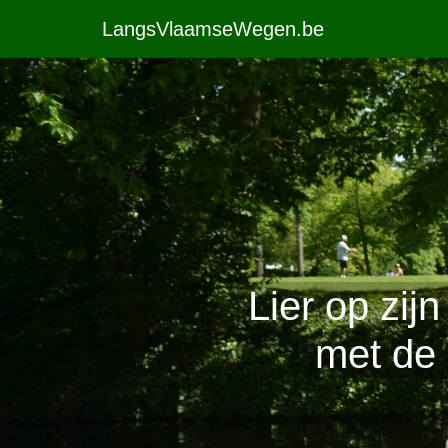
LangsVlaamseWegen.be
Lier op zij
met de 