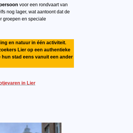
 persoon
voor een rondvaart van
lfs nog lager, wat aantoont dat de
or groepen en speciale
 en natuur in één activiteit.
zoekers Lier op een authentieke
e hun stad eens vanuit een ander
tjevaren in Lier