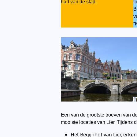
hart van de stad.
t
B
v
“
Een van de grootste troeven van de
mooiste locaties van Lier. Tijdens
Het Begijnhof van Lier, erk