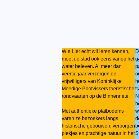
Wie Lier echt wil leren kennen,
D
moet de stad ook eens vanop het
g
water beleven. Al meer dan
p
veertig jaar verzorgen de
o
vrijwilligers van Koninklijke
h
Moedige Bootvissers toeristische
t
rondvaarten op de Binnennete.
N
h
Met authentieke platbodems
w
varen ze bezoekers langs
d
historische gebouwen, verborgen
b
plekjes en prachtige natuur in het
S