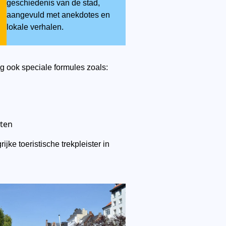
geschiedenis van de stad,
aangevuld met anekdotes en
lokale verhalen.
g ook speciale formules zoals:
nten
jke toeristische trekpleister in