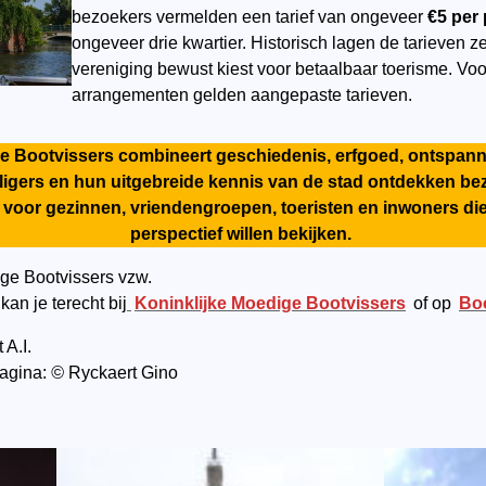
bezoekers vermelden een tarief van ongeveer
€5 per
ongeveer drie kwartier. Historisch lagen de tarieven ze
vereniging bewust kiest voor betaalbaar toerisme. Vo
arrangementen gelden aangepaste tarieven.
 Bootvissers combineert geschiedenis, erfgoed, ontspanning
illigers en hun uitgebreide kennis van de stad ontdekken be
t voor gezinnen, vriendengroepen, toeristen en inwoners di
perspectief willen bekijken.
ge Bootvissers vzw.
kan je terecht bij
Koninklijke Moedige Bootvissers
of op
Boo
 A.I.
pagina:
©
Ryckaert Gino