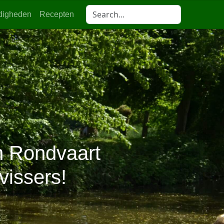
digheden
Recepten
en Rondvaart
vissers!