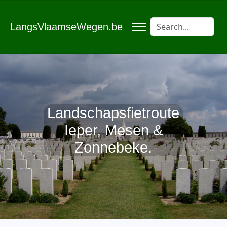
LangsVlaamseWegen.be
Landschapsfietroute
Ieper, Mesen &
Zonnebeke.