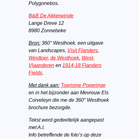
Polygonebos.
B&B De Akkerwinde
Lange Dreve 12
8980 Zonnebeke
Bron:
360° Westhoek, een uitgave
van Landscapes,
Visit Flanders
,
Westtoer
,
de Westhoek
,
West-
Vlaanderen
en
1914-18 Flanders
Fields
.
Met dank aan:
Toerisme Poperinge
en in het bijzonder aan Mevrouw Els
Corveleyn die me de 360° Westhoek
brochure bezorgde.
Tekst werd gedeeltelijk aangepast
met A.I.
Info betreffende de foto’s op deze