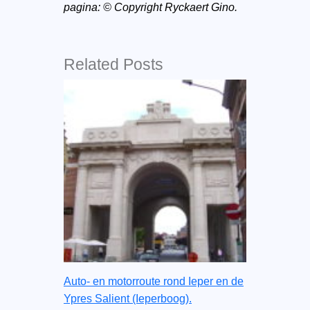
pagina:
© Copyright Ryckaert Gino.
Related Posts
Auto- en motorroute rond Ieper en de
Ypres Salient (Ieperboog).