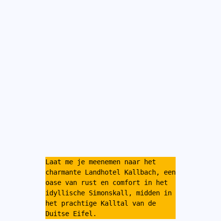
Laat me je meenemen naar het 
charmante Landhotel Kallbach, een 
oase van rust en comfort in het 
idyllische Simonskall, midden in 
het prachtige Kalltal van de 
Duitse Eifel.