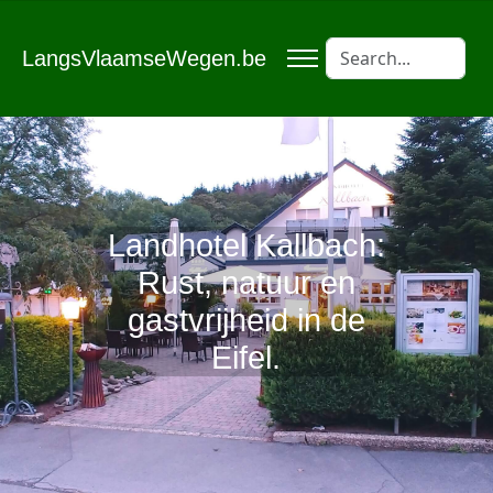
LangsVlaamseWegen.be
Landhotel Kallbach:
Rust, natuur en
gastvrijheid in de
Eifel.