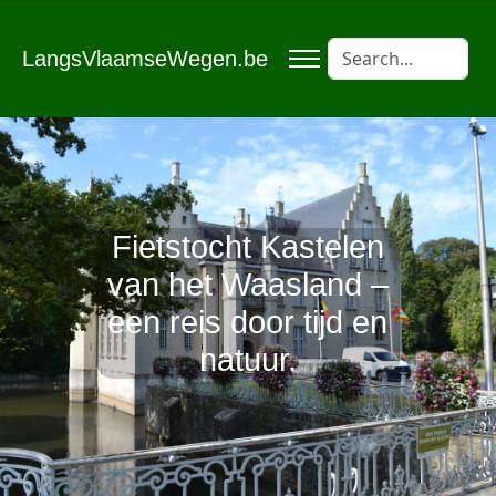
LangsVlaamseWegen.be
Fietstocht Kastelen
van het Waasland –
een reis door tijd en
natuur.