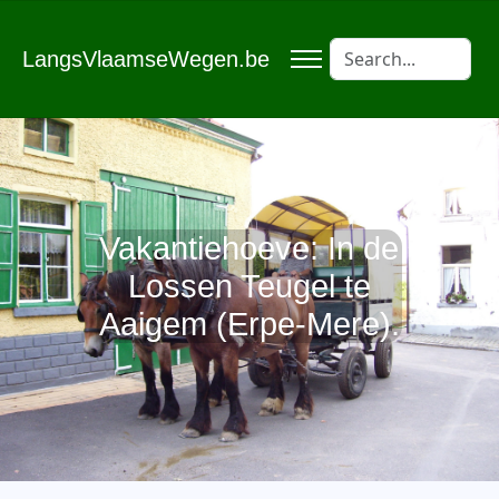
LangsVlaamseWegen.be
Vakantiehoeve: In de
Lossen Teugel te
Aaigem (Erpe-Mere).